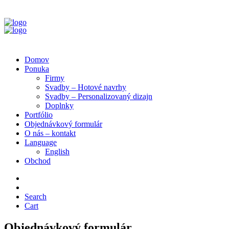
Domov
Ponuka
Firmy
Svadby – Hotové navrhy
Svadby – Personalizovaný dizajn
Doplnky
Portfólio
Objednávkový formulár
O nás – kontakt
Language
English
Obchod
Search
Cart
Objednávkový formulár